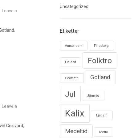
Uncategorized
Leave a
Gotland.
Etiketter
Amsterdam
Filipsborg
Folktro
Finland
Gotland
Geometri
Jul
Järnväg
Leave a
Kalix
Ljugarn
vid Gnisvärd,
Medeltid
Metro