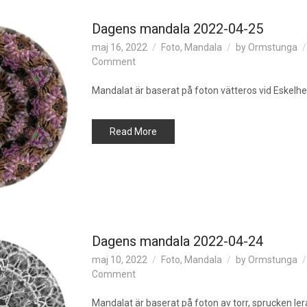
Dagens mandala 2022-04-25
maj 16, 2022
Foto
,
Mandala
by
Ormstunga
on
Comment
Dagens
mandala
Mandalat är baserat på foton vätteros vid Eskelh
2022-
04-
Read More
25
Dagens mandala 2022-04-24
maj 10, 2022
Foto
,
Mandala
by
Ormstunga
on
Comment
Dagens
mandala
Mandalat är baserat på foton av torr, sprucken ler