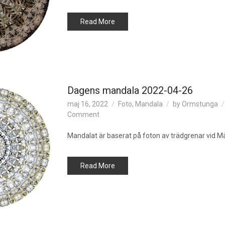
04-
27
Read More
Dagens mandala 2022-04-26
maj 16, 2022
Foto
,
Mandala
by
Ormstunga
on
Comment
Dagens
mandala
Mandalat är baserat på foton av trädgrenar vid Mä
2022-
04-
Read More
26