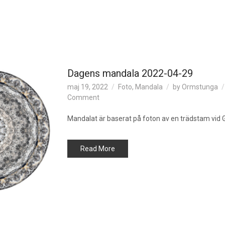
Dagens mandala 2022-04-29
maj 19, 2022
Foto
,
Mandala
by
Ormstunga
on
Comment
Dagens
mandala
Mandalat är baserat på foton av en trädstam vid G
2022-
04-
Read More
29