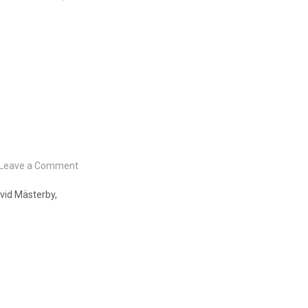
on
Leave a Comment
Dagens
mandala
vid Mästerby,
2022-
04-
23