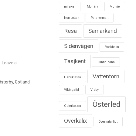
mirakel
Morjärv
Mumie
Norrbotten
Paranormalt
Resa
Samarkand
Sidenvägen
Stockholm
Tasjkent
Tunnelbana
Leave a
Vattentorn
Uzbekistan
sterby, Gotland.
Vikingatid
Visby
Österled
Österbotten
Överkalix
Övernaturligt