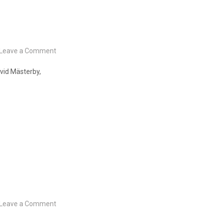
on
Leave a Comment
Dagens
mandala
vid Mästerby,
2022-
04-
22
on
Leave a Comment
Dagens