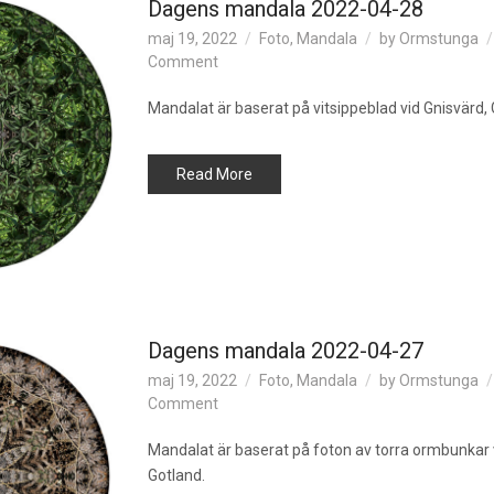
Dagens mandala 2022-04-28
maj 19, 2022
Foto
,
Mandala
by
Ormstunga
on
Comment
Dagens
mandala
Mandalat är baserat på vitsippeblad vid Gnisvärd, 
2022-
04-
Read More
28
Dagens mandala 2022-04-27
maj 19, 2022
Foto
,
Mandala
by
Ormstunga
on
Comment
Dagens
mandala
Mandalat är baserat på foton av torra ormbunkar 
2022-
Gotland.