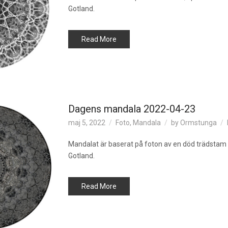
2022-
Gotland.
04-
24
Read More
Dagens mandala 2022-04-23
maj 5, 2022
Foto
,
Mandala
by
Ormstunga
Mandalat är baserat på foton av en död trädstam 
Gotland.
Read More