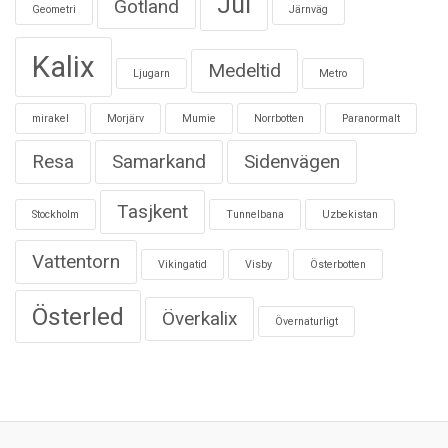
Jul
Gotland
Geometri
Järnväg
Kalix
Medeltid
Ljugarn
Metro
mirakel
Morjärv
Mumie
Norrbotten
Paranormalt
Resa
Samarkand
Sidenvägen
Tasjkent
Stockholm
Tunnelbana
Uzbekistan
Vattentorn
Vikingatid
Visby
Österbotten
Österled
Överkalix
Övernaturligt