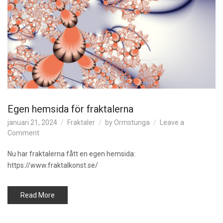
Egen hemsida för fraktalerna
januari 21, 2024
Fraktaler
by
Ormstunga
Leave a
on
Comment
Egen
hemsida
Nu har fraktalerna fått en egen hemsida:
för
https://www.fraktalkonst.se/
fraktalerna
Read More