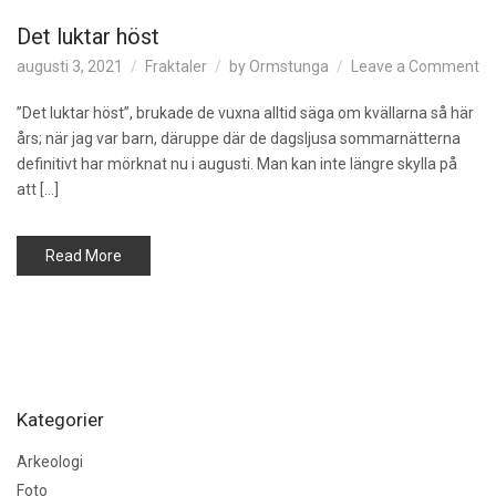
Det luktar höst
on
augusti 3, 2021
Fraktaler
by
Ormstunga
Leave a Comment
De
lu
”Det luktar höst”, brukade de vuxna alltid säga om kvällarna så här
hö
års; när jag var barn, däruppe där de dagsljusa sommarnätterna
definitivt har mörknat nu i augusti. Man kan inte längre skylla på
att […]
Read More
Kategorier
Arkeologi
Foto