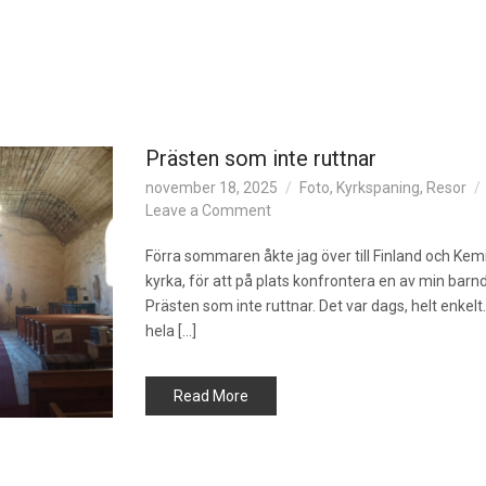
Prästen som inte ruttnar
november 18, 2025
Foto
,
Kyrkspaning
,
Resor
on
Leave a Comment
Prästen
som
Förra sommaren åkte jag över till Finland och K
inte
kyrka, för att på plats konfrontera en av min barn
ruttnar
Prästen som inte ruttnar. Det var dags, helt enkel
hela […]
Read More