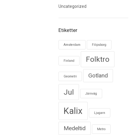
Uncategorized
Etiketter
Amsterdam
Filipsborg
Folktro
Finland
Gotland
Geometri
Jul
Järnväg
Kalix
Ljugarn
Medeltid
Metro