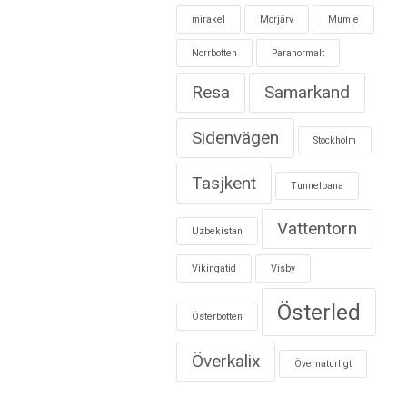
mirakel
Morjärv
Mumie
Norrbotten
Paranormalt
Resa
Samarkand
Sidenvägen
Stockholm
Tasjkent
Tunnelbana
Vattentorn
Uzbekistan
Vikingatid
Visby
Österled
Österbotten
Överkalix
Övernaturligt