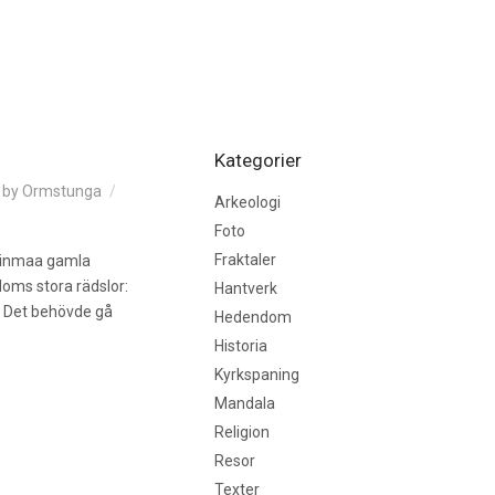
Kategorier
by
Ormstunga
Arkeologi
Foto
Fraktaler
eminmaa gamla
doms stora rädslor:
Hantverk
t. Det behövde gå
Hedendom
Historia
Kyrkspaning
Mandala
Religion
Resor
Texter