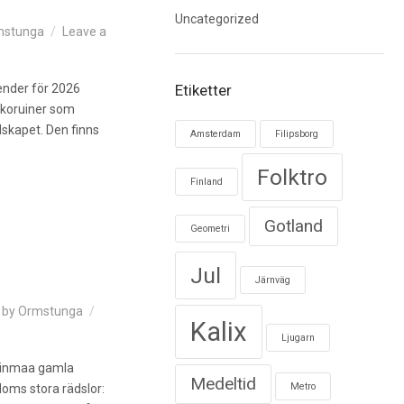
Uncategorized
mstunga
Leave a
lender för 2026
Etiketter
rkoruiner som
dskapet. Den finns
Amsterdam
Filipsborg
Folktro
Finland
Gotland
Geometri
Jul
Järnväg
by
Ormstunga
Kalix
Ljugarn
eminmaa gamla
Medeltid
Metro
doms stora rädslor: