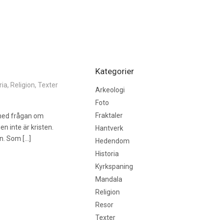
Kategorier
ria
,
Religion
,
Texter
Arkeologi
Foto
Fraktaler
s med frågan om
gen inte är kristen.
Hantverk
on. Som […]
Hedendom
Historia
Kyrkspaning
Mandala
Religion
Resor
Texter