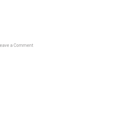
on
eave a Comment
Egen
hemsida
för
fraktalerna