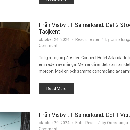
Kosmonavtlar
Från Visby till Samarkand. Del 2 St
Tasjkent
oktober 24, 2024
Resor
,
Texter
by
Ormstung
on
Comment
Från
Visby
Tidig morgon på Aiden Connect Hotel Arlanda. Inte
till
en i raden av många. Men ändå är det som om de
Samarkand.
morgon. Med en och samma genomgång av samm
Del
2
Stockholm-
Read More
Tasjkent
Från Visby till Samarkand. Del 1 V
oktober 20, 2024
Foto
,
Resor
by
Ormstunga
on
Comment