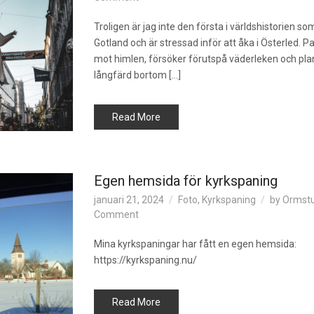
Från
Visby
Troligen är jag inte den första i världshistorien s
till
Gotland och är stressad inför att åka i Österled. Pa
Samarkand.
mot himlen, försöker förutspå väderleken och pla
Del
långfärd bortom […]
1
Visby-
Stockholm
Read More
Egen hemsida för kyrkspaning
januari 21, 2024
Foto
,
Kyrkspaning
by
Ormst
on
Comment
Egen
hemsida
Mina kyrkspaningar har fått en egen hemsida:
för
https://kyrkspaning.nu/
kyrkspaning
Read More