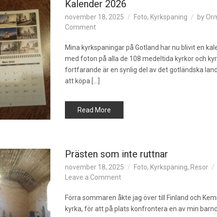
Kalender 2026
november 18, 2025
Foto
,
Kyrkspaning
by
Or
on
Comment
Kalender
2026
Mina kyrkspaningar på Gotland har nu blivit en ka
med foton på alla de 108 medeltida kyrkor och ky
fortfarande är en synlig del av det gotländska lan
att köpa […]
Read More
Prästen som inte ruttnar
november 18, 2025
Foto
,
Kyrkspaning
,
Resor
on
Leave a Comment
Prästen
som
Förra sommaren åkte jag över till Finland och K
inte
kyrka, för att på plats konfrontera en av min barn