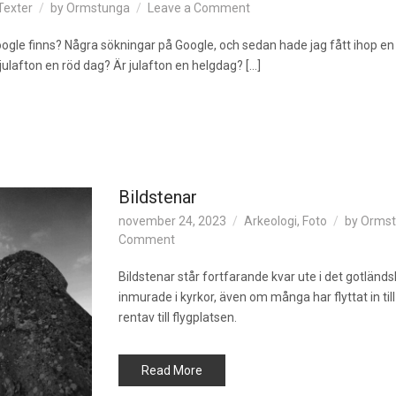
on
Texter
by
Ormstunga
Leave a Comment
Juldikt
gle finns? Några sökningar på Google, och sedan hade jag fått ihop en 
 julafton en röd dag? Är julafton en helgdag? […]
Bildstenar
november 24, 2023
Arkeologi
,
Foto
by
Ormst
on
Comment
Bildstenar
Bildstenar står fortfarande kvar ute i det gotländ
inmurade i kyrkor, även om många har flyttat in ti
rentav till flygplatsen.
Read More