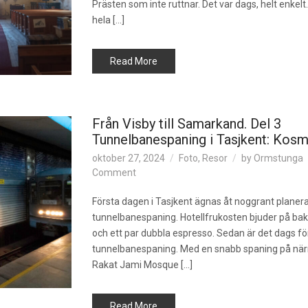
ruttnar
Prästen som inte ruttnar. Det var dags, helt enkel
hela […]
Read More
Från Visby till Samarkand. Del 3
Tunnelbanespaning i Tasjkent: Kosm
oktober 27, 2024
Foto
,
Resor
by
Ormstunga
on
Comment
Från
Visby
Första dagen i Tasjkent ägnas åt noggrant planer
till
tunnelbanespaning. Hotellfrukosten bjuder på ba
Samarkand.
och ett par dubbla espresso. Sedan är det dags fö
Del
tunnelbanespaning. Med en snabb spaning på nä
3
Rakat Jami Mosque […]
Tunnelbanespaning
i
Tasjkent:
Read More