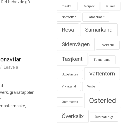
t. Det behövde gå
mirakel
Morjärv
Mumie
Norrbotten
Paranormalt
Resa
Samarkand
Sidenvägen
Stockholm
Tasjkent
onavtlar
Tunnelbana
Leave a
Vattentorn
Uzbekistan
ad
Vikingatid
Visby
kverk, granatäpplen
Österled
r
Österbotten
rmaste moské,
Överkalix
Övernaturligt