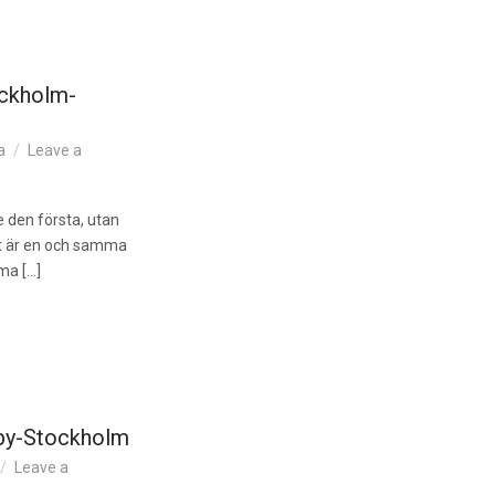
ockholm-
a
Leave a
 den första, utan
t är en och samma
a […]
isby-Stockholm
Leave a