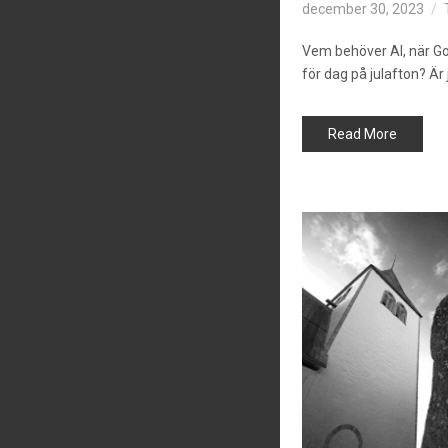
december 30, 2023
Vem behöver AI, när Goo
för dag på julafton? Är
Read More