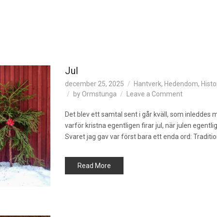
Jul
december 25, 2025
Hantverk
,
Hedendom
,
Histo
on
by
Ormstunga
Leave a Comment
Jul
Det blev ett samtal sent i går kväll, som inledde
varför kristna egentligen firar jul, när julen egentli
Svaret jag gav var först bara ett enda ord: Traditi
Read More