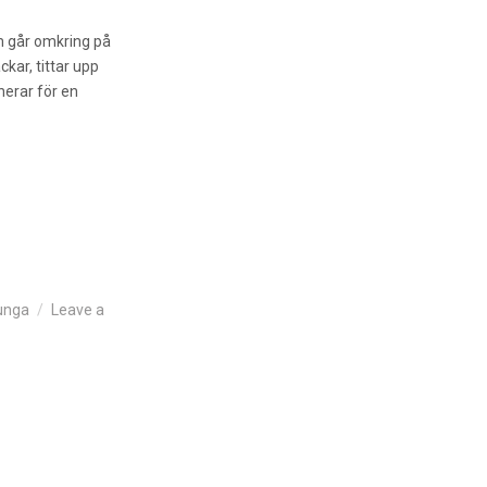
om går omkring på
ckar, tittar upp
nerar för en
unga
Leave a