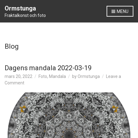
Ormstunga
MENU
Fraktalkonst och foto
Blog
Dagens mandala 2022-03-19
mars 20, 2022
Foto
,
Mandala
by
Ormstunga
Leave a
on
Comment
Dagens
mandala
2022-
03-
19