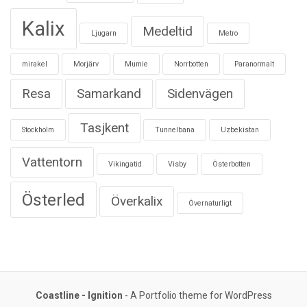
Kalix
Medeltid
Ljugarn
Metro
mirakel
Morjärv
Mumie
Norrbotten
Paranormalt
Resa
Samarkand
Sidenvägen
Tasjkent
Stockholm
Tunnelbana
Uzbekistan
Vattentorn
Vikingatid
Visby
Österbotten
Österled
Överkalix
Övernaturligt
Coastline - Ignition
- A Portfolio theme for WordPress