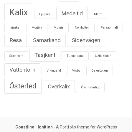
Kalix
Medeltid
Ljugarn
Metro
mirakel
Morjärv
Mumie
Norrbotten
Paranormalt
Resa
Samarkand
Sidenvägen
Tasjkent
Stockholm
Tunnelbana
Uzbekistan
Vattentorn
Vikingatid
Visby
Österbotten
Österled
Överkalix
Övernaturligt
Coastline - Ignition
- A Portfolio theme for WordPress