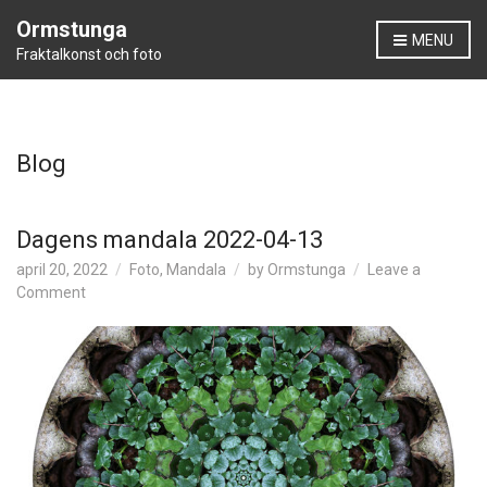
Ormstunga
MENU
Fraktalkonst och foto
Blog
Dagens mandala 2022-04-13
april 20, 2022
Foto
,
Mandala
by
Ormstunga
Leave a
on
Comment
Dagens
mandala
2022-
04-
13